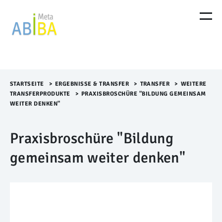
M
e
n
ü
Ü
b
e
r
STARTSEITE
>​
ERGEBNISSE & TRANSFER
>​
TRANSFER
>​
WEITERE
s
TRANSFERPRODUKTE
>​
PRAXISBROSCHÜRE "BILDUNG GEMEINSAM
p
WEITER DENKEN"
r
i
Praxisbroschüre "Bildung
n
g
gemeinsam weiter denken"
e
n