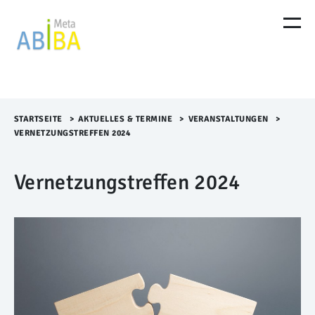
M
e
n
ü
Ü
b
e
r
STARTSEITE
>​
AKTUELLES & TERMINE
>​
VERANSTALTUNGEN
>​
s
VERNETZUNGSTREFFEN 2024
p
r
Vernetzungstreffen 2024
i
n
g
e
n