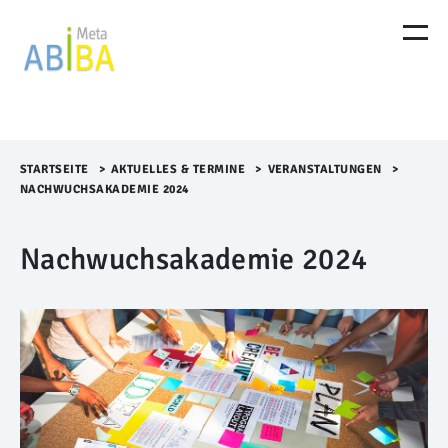
M
e
n
ü
Ü
b
e
r
STARTSEITE
>​
AKTUELLES & TERMINE
>​
VERANSTALTUNGEN
>​
s
NACHWUCHSAKADEMIE 2024
p
r
Nachwuchsakademie 2024
i
n
g
e
n