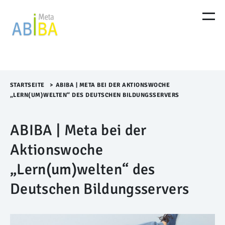
M
e
n
ü
Ü
b
e
r
STARTSEITE
>​
ABIBA | META BEI DER AKTIONSWOCHE
s
„LERN(UM)WELTEN“ DES DEUTSCHEN BILDUNGSSERVERS
p
r
ABIBA | Meta bei der
i
n
Aktionswoche
g
e
„Lern(um)welten“ des
n
Deutschen Bildungsservers