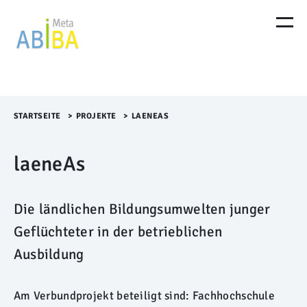
M
e
n
ü
Ü
b
e
r
STARTSEITE
>​
PROJEKTE
>​
LAENEAS
s
p
laeneAs
r
i
n
g
Die ländlichen Bildungsumwelten junger
e
n
Geflüchteter in der betrieblichen
Ausbildung
Am Verbundprojekt beteiligt sind: Fachhochschule