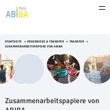
M
e
n
ü
Ü
b
e
r
STARTSEITE
>​
ERGEBNISSE & TRANSFER
>​
TRANSFER
>​
s
ZUSAMMENARBEITSPAPIERE VON ABIBA
p
r
i
n
g
e
n
Zusammenarbeitspapiere von