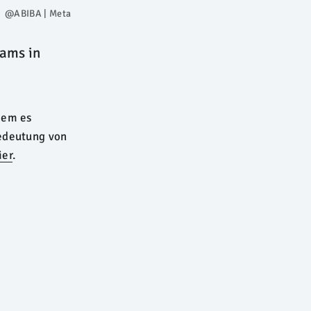
@ABIBA | Meta
ams in
dem es
Bedeutung von
ier
.