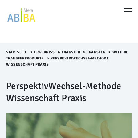
M
e
n
ü
Ü
b
e
r
STARTSEITE
>​
ERGEBNISSE & TRANSFER
>​
TRANSFER
>​
WEITERE
s
TRANSFERPRODUKTE
>​
PERSPEKTIVWECHSEL-METHODE
p
WISSENSCHAFT PRAXIS
r
i
PerspektivWechsel-Methode
n
g
Wissenschaft Praxis
e
n