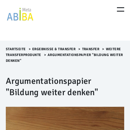
M
e
n
ü
Ü
b
e
r
STARTSEITE
>​
ERGEBNISSE & TRANSFER
>​
TRANSFER
>​
WEITERE
s
TRANSFERPRODUKTE
>​
ARGUMENTATIONSPAPIER "BILDUNG WEITER
p
DENKEN"
r
i
Argumentationspapier
n
g
"Bildung weiter denken"
e
n