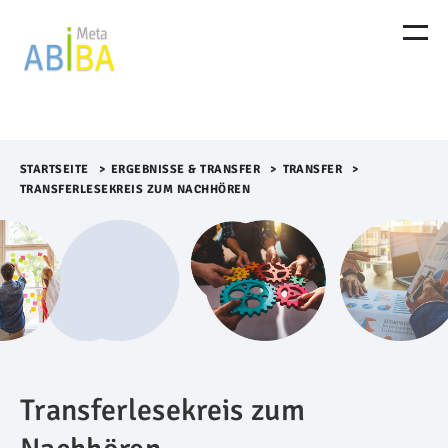
M
e
n
ü
Ü
b
e
r
STARTSEITE
>​
ERGEBNISSE & TRANSFER
>​
TRANSFER
>​
s
TRANSFERLESEKREIS ZUM NACHHÖREN
p
r
i
n
g
e
n
Transferlesekreis zum